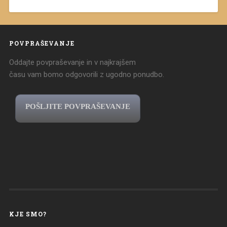
POVPRAŠEVANJE
Oddajte povpraševanje in v najkrajšem
času vam bomo odgovorili z ugodno ponudbo.
POŠLJITE POVPRAŠEVANJE
KJE SMO?