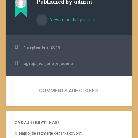
Published by
admin
View all posts by admin
1 septembra, 2018
Navigacija
ograja_varjene_vijacene
prispevka
COMMENTS ARE CLOSED.
ZAKAJ IZBRATI NAS?
Najboljše razmerje cena/kakovost